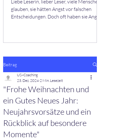
Liebe Leserin, lieber Leser, viele Menschen
glauben, sie hätten Angst vor falschen
Entscheidungen. Doch oft haben sie Angst
vor den Gefühlen, die folgen könnten.
Zweifel. Schuld. Unsicherheit.
Monatsthema: Entscheidungen
Entscheidungen sind selten eindeutig. Aber
sie werden leichter, wenn du dir selbst
vertraust. Mini-Übung: Die leise Stimme
Beitrag
Stell dir vor, niemand würde dich bewerten.
US–Coaching
Niemand wäre enttäuscht. Niemand hätte
23. Dez. 2024
2 Min. Lesezeit
Erwartungen. Was würdest du wählen? Aus
"Frohe Weihnachten und
meiner Praxis
ein Gutes Neues Jahr:
Neujahrsvorsätze und ein
Rückblick auf besondere
Momente"