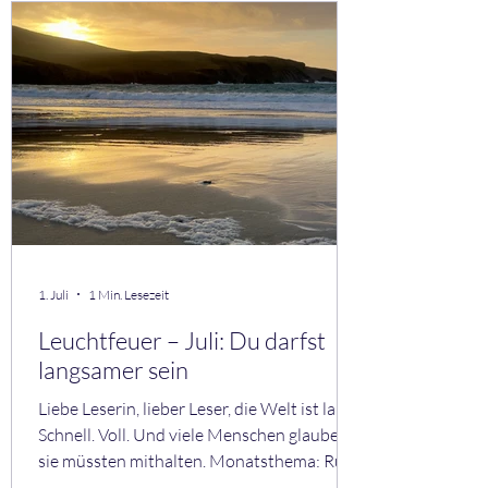
verstelle ich mich? • Wo bin ich echt? • Wo
wünsche ich mir mehr Tiefe? Aus meiner
Praxis Viele Menschen fühlen sich einsam –
auch in Beziehungen. Nicht, weil sie allein
sind. Sondern weil sie sich nicht zeigen
1. Juli
1 Min. Lesezeit
Leuchtfeuer – Juli: Du darfst
langsamer sein
Liebe Leserin, lieber Leser, die Welt ist laut.
Schnell. Voll. Und viele Menschen glauben,
sie müssten mithalten. Monatsthema: Ruhe
Ruhe ist keine Schwäche. Sie ist ein Ort, an