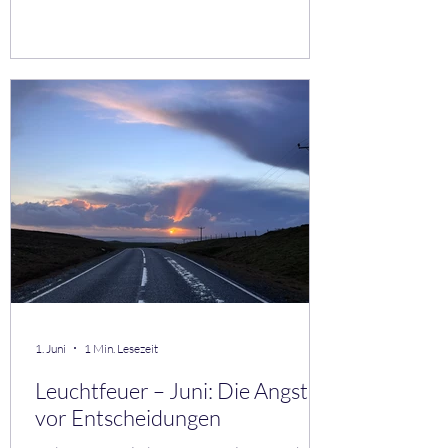
dem du dich wieder hören kannst. Mini-
Übung: Mikro-Pausen Lege täglich 3
bewusste Pausen ein: • 1 Minute atmen • 1
Minute spüren • 1 Minute nichts tun Dein
Nervensystem wird es dir danken. Aus
meiner Praxis Viele Menschen sind nicht
erschöpft, weil sie zu viel tun – sondern weil
sie nie wirklich zur Ru
1. Juni
1 Min. Lesezeit
Leuchtfeuer – Juni: Die Angst
vor Entscheidungen