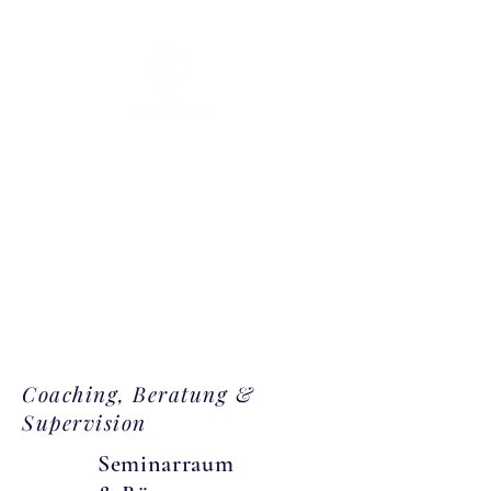
US - Coaching, Beratung &
Supervision
!
Catch the Wave, neue Richtung bei Sturm & Gegenwind
-
Systemisch
- Prozessgesteuert
- Wirkungsvoll
- Effektiv
Coaching, Beratung &
Supervision
Seminarraum