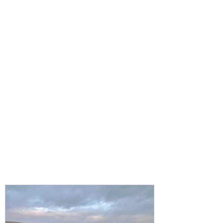
US - Coaching, Beratung &
Supervision
!
Catch the Wave, neue Richtung bei Sturm & Gegenwind
-
Systemisch
- Prozessgesteuert
- Wirkungsvoll
- Effektiv