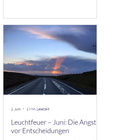
dem du dich wieder hören kannst. Mini-
Übung: Mikro-Pausen Lege täglich 3
bewusste Pausen ein: • 1 Minute atmen • 1
Minute spüren • 1 Minute nichts tun Dein
Nervensystem wird es dir danken. Aus
meiner Praxis Viele Menschen sind nicht
erschöpft, weil sie zu viel tun – sondern weil
sie nie wirklich zur Ru
1. Juni
1 Min. Lesezeit
Leuchtfeuer – Juni: Die Angst
vor Entscheidungen