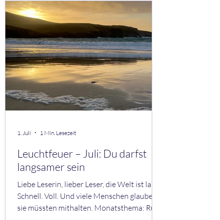
verstelle ich mich? • Wo bin ich echt? • Wo
wünsche ich mir mehr Tiefe? Aus meiner
Praxis Viele Menschen fühlen sich einsam –
auch in Beziehungen. Nicht, weil sie allein
sind. Sondern weil sie sich nicht zeigen
1. Juli
1 Min. Lesezeit
Leuchtfeuer – Juli: Du darfst
langsamer sein
Liebe Leserin, lieber Leser, die Welt ist laut.
Schnell. Voll. Und viele Menschen glauben,
sie müssten mithalten. Monatsthema: Ruhe
Ruhe ist keine Schwäche. Sie ist ein Ort, an