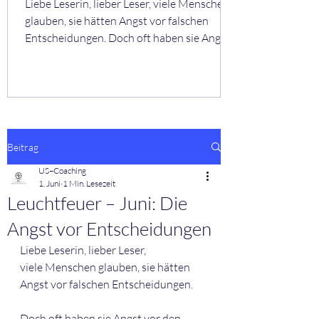
Liebe Leserin, lieber Leser, viele Menschen
glauben, sie hätten Angst vor falschen
Entscheidungen. Doch oft haben sie Angst
vor den Gefühlen, die folgen könnten.
Zweifel. Schuld. Unsicherheit.
Monatsthema: Entscheidungen
Entscheidungen sind selten eindeutig. Aber
sie werden leichter, wenn du dir selbst
vertraust. Mini-Übung: Die leise Stimme
Beitrag
Stell dir vor, niemand würde dich bewerten.
US–Coaching
Niemand wäre enttäuscht. Niemand hätte
1. Juni
1 Min. Lesezeit
Erwartungen. Was würdest du wählen? Aus
Leuchtfeuer – Juni: Die
meiner Praxis
Angst vor Entscheidungen
Liebe Leserin, lieber Leser,
viele Menschen glauben, sie hätten 
Angst vor falschen Entscheidungen.
Doch oft haben sie Angst vor den 